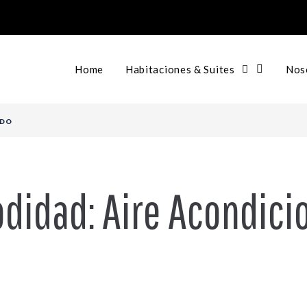
Home
Habitaciones & Suites
Nos
ADO
didad:
Aire Acondici