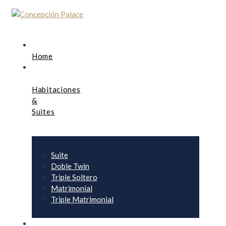
Home
Habitaciones
&
Suites
Suite
Doble Twin
Triple Soltero
Matrimonial
Triple Matrimonial