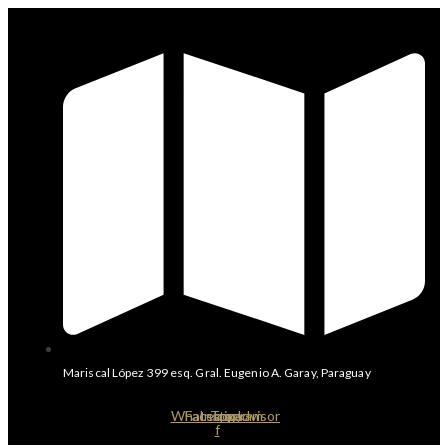
Mariscal López 399 esq. Gral. Eugenio A. Garay, Paraguay
Whatsapp
Facebook-
Instagram
Tripadvisor
f